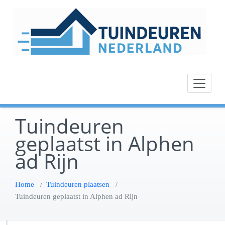
Ga
naar
de
inhoud
Tuindeuren
geplaatst in Alphen
ad Rijn
Home
/
Tuindeuren plaatsen
/
Tuindeuren geplaatst in Alphen ad Rijn