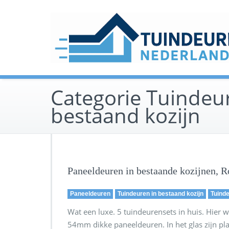
Ga
naar
de
inhoud
Categorie Tuindeu
bestaand kozijn
Paneeldeuren in bestaande kozijnen, 
Paneeldeuren
Tuindeuren in bestaand kozijn
Tuind
Wat een luxe. 5 tuindeurensets in huis. Hie
54mm dikke paneeldeuren. In het glas zijn plak