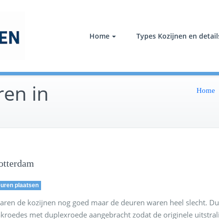
Tuindeuren Nederland
Wij leveren en plaatsen tuindeuren in heel Nederland
Home
Types Kozijnen en detail
ren in
Home
Rotterdam
euren plaatsen
r waren de kozijnen nog goed maar de deuren waren heel slecht.
roedes met duplexroede aangebracht zodat de originele uitstraling