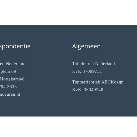
spondentie
Algemeen
en Nederland
Tuindeuren Nederland
plein 69
KvK:37099731
Hoogkarspel
Timmerfabriek ABCKozijn
794 2635
KvK: 36049248
ndeuren.nl