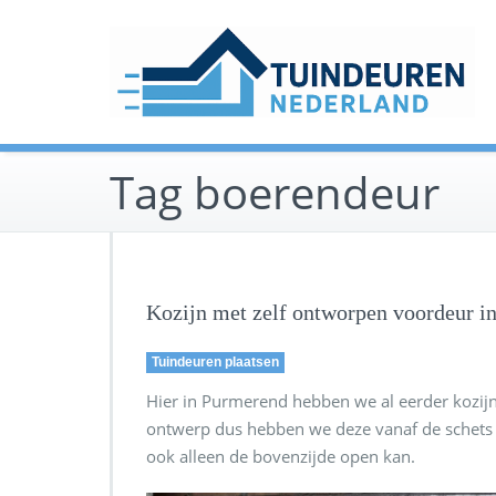
Ga
naar
de
inhoud
Tag boerendeur
Kozijn met zelf ontworpen voordeur i
Tuindeuren plaatsen
Hier in Purmerend hebben we al eerder kozijn
ontwerp dus hebben we deze vanaf de schets g
ook alleen de bovenzijde open kan.