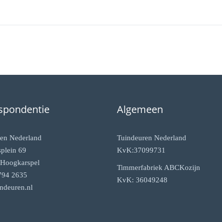
spondentie
Algemeen
en Nederland
Tuindeuren Nederland
plein 69
KvK:37099731
Hoogkarspel
Timmerfabriek ABCKozijn
794 2635
KvK: 36049248
ndeuren.nl