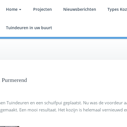
Home
Projecten
Nieuwsberichten
Types Koz
Tuindeuren Nederland
Wij leveren en plaatsen tuindeuren in heel Nederland
Tuindeuren in uw buurt
n Purmerend
en Tuindeuren en een schuifpui geplaatst. Nu was de voordeur aan
emaakt. Een mooi resultaat. Het kozijn is helemaal vernieuwd e