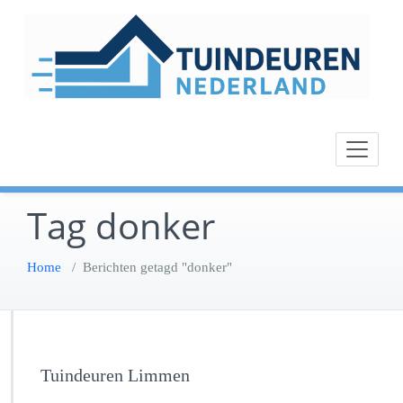
Ga
naar
de
inhoud
Tag donker
Home
/
Berichten getagd "donker"
Tuindeuren Limmen