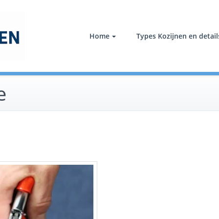
Tuindeuren Nederland
Wij leveren en plaatsen tuindeuren in heel Nederland
Home
Types Kozijnen en detail
e