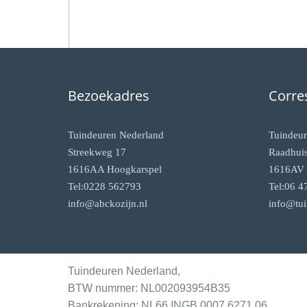
Bezoekadres
Corre
Tuindeuren Nederland
Tuindeur
Streekweg 17
Raadhuis
1616AA Hoogkarspel
1616AV 
Tel:0228 562793
Tel:06 4
info@abckozijn.nl
info@tui
Tuindeuren Nederland,
BTW nummer: NL002093954B35
Bankrekening: NL66 INGB 0007 6271 06