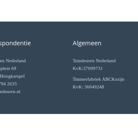
spondentie
Algemeen
en Nederland
Tuindeuren Nederland
plein 69
KvK:37099731
Hoogkarspel
Timmerfabriek ABCKozijn
794 2635
KvK: 36049248
ndeuren.nl