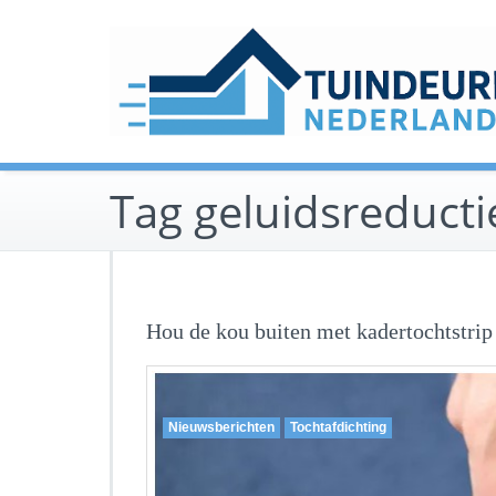
Ga
naar
de
inhoud
Tag geluidsreducti
Hou de kou buiten met kadertochtstrip
Nieuwsberichten
Tochtafdichting