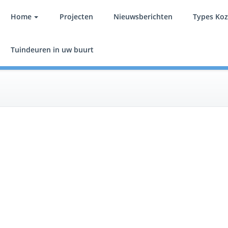
Home
Projecten
Nieuwsberichten
Types Koz
Tuindeuren Nederland
Wij leveren en plaatsen tuindeuren in heel Nederland
Tuindeuren in uw buurt