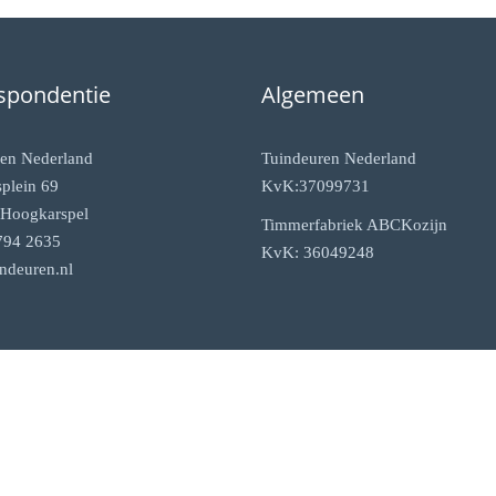
spondentie
Algemeen
en Nederland
Tuindeuren Nederland
plein 69
KvK:37099731
Hoogkarspel
Timmerfabriek ABCKozijn
794 2635
KvK: 36049248
ndeuren.nl