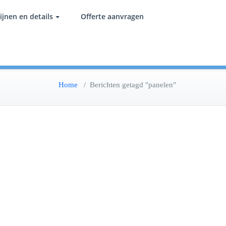
ijnen en details
Offerte aanvragen
Home
/
Berichten getagd "panelen"