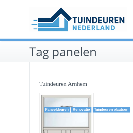
Ga
naar
de
inhoud
Tag panelen
Tuindeuren Arnhem
Paneeldeuren
Renovatie
Tuindeuren plaatsen