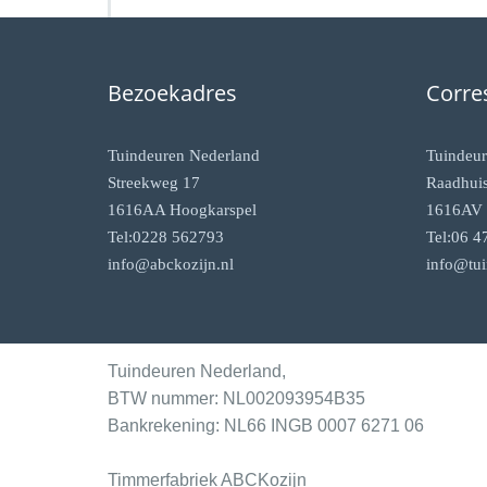
Bezoekadres
Corre
Tuindeuren Nederland
Tuindeur
Streekweg 17
Raadhuis
1616AA Hoogkarspel
1616AV 
Tel:0228 562793
Tel:06 4
info@abckozijn.nl
info@tui
Tuindeuren Nederland,
BTW nummer: NL002093954B35
Bankrekening: NL66 INGB 0007 6271 06
Timmerfabriek ABCKozijn