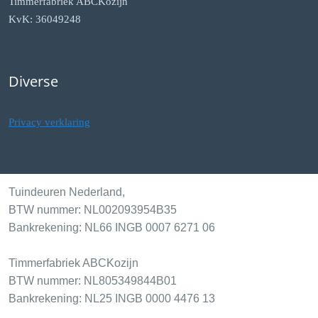
Timmerfabriek ABCKozijn
KvK: 36049248
Diverse
Privacy verklaring
Tuindeuren Nederland,
BTW nummer: NL002093954B35
Bankrekening: NL66 INGB 0007 6271 06
Timmerfabriek ABCKozijn
BTW nummer: NL805349844B01
Bankrekening: NL25 INGB 0000 4476 13