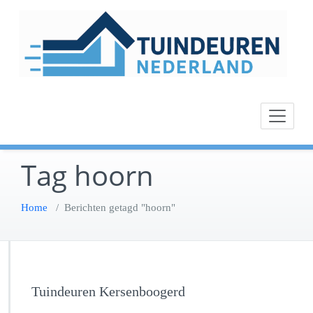
Ga
naar
de
inhoud
Tag hoorn
Home
/
Berichten getagd "hoorn"
Tuindeuren Kersenboogerd